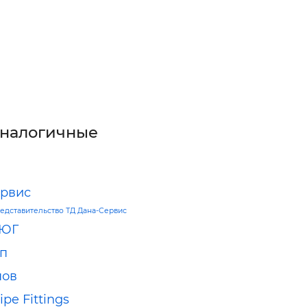
аналогичные
рвис
едставительство ТД Дана-Сервис
 ЮГ
п
нов
pe Fittings