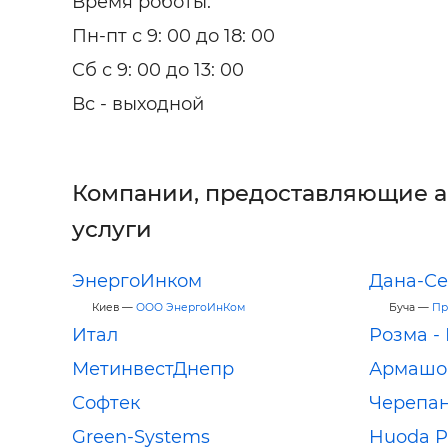
Время роботы:
Пн-пт с 9: 00 до 18: 00
Cб с 9: 00 до 13: 00
Вс - выходной
Компании, предоставляющие 
услуги
ЭнергоИнком
Дана-Се
Киев —
ООО ЭнергоИнКом
Буча —
Пр
Итал
Розма -
МетинвестДнепр
Армашо
Софтек
Черепа
Green-Systems
Huoda Pi