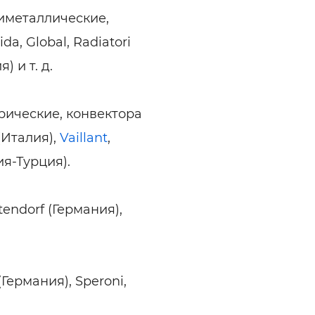
иметаллические,
da, Global, Radiatori
 и т. д.
рические, конвектора
 (Италия),
Vaillant
,
я-Турция).
endorf (Германия),
ермания), Speroni,