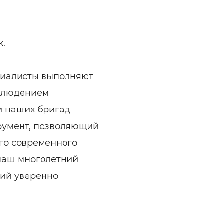
ж.
иалисты выполняют
облюдением
и наших бригад
румент, позволяющий
го современного
 наш многолетний
щий уверенно