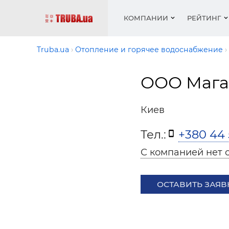
КОМПАНИИ
РЕЙТИНГ
Truba.ua
Отопление и горячее водоснабжение
ООО Мага
Котлы 
Отопле
Работа
Котлы 
Акции 
оборуд
водосн
резюм
оборуд
Новост
Киев
Запорн
Вентил
Вентил
Теплые
Рейтин
армату
Крепеж
Водопр
Тел.:
+380 44 
Фото
Матери
Радиат
С компанией нет 
Разное
Монтаж
Холод, 
Инфрак
оборуд
ОСТАВИТЬ ЗАЯВ
Полоте
Работа
ваканс