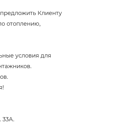
 предложить Клиенту
по отоплению,
льные условия для
нтажников.
ов.
я!
. 33А.