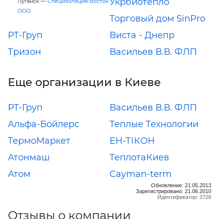
Укрбиотепло
Луганск —
Специзоляция-Восток
ООО
Торговый дом SinPro
РТ-Груп
Виста - Днепр
Тризон
Васильев В.В. ФЛП
Еще организации в Киеве
РТ-Груп
Васильев В.В. ФЛП
Альфа-Бойлерс
Теплые Технологии
ТермоМаркет
ЕН-ТІКОН
Атонмаш
ТеплотаКиев
Атом
Cayman-term
Обновление: 21.05.2013
Зарегистрировано: 21.06.2010
Идентификатор: 3728
Отзывы о компании