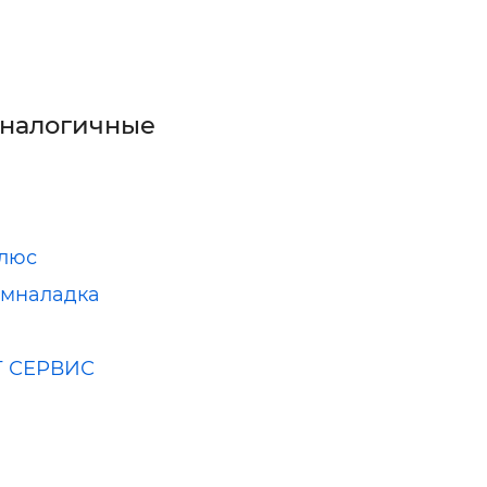
аналогичные
Плюс
емналадка
 СЕРВИС