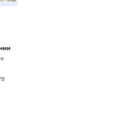
нии
ге
78