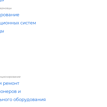
Черновцы
ирование
ционных систем
цы
диционирование
и ремонт
онеров и
ьного оборудования