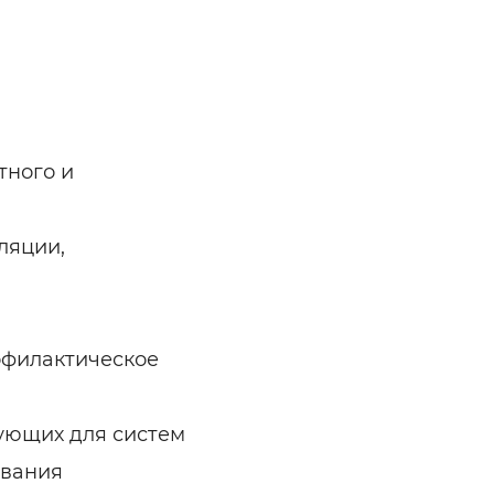
тного и
ляции,
офилактическое
тующих для систем
ования