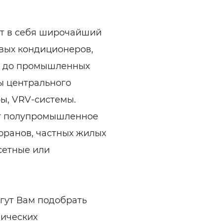
т в себя широчайший
овых кондиционеров,
, до промышленных
мы центрального
ы, VRV-системы.
ет полупромышленное
оранов, частных жилых
ссетные или
гут Вам подобрать
нических