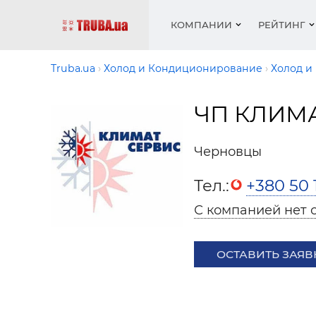
КОМПАНИИ
РЕЙТИНГ
Truba.ua
Холод и Кондиционирование
Холод и
ЧП КЛИМ
Котлы 
Отопле
Работа
Котлы 
Акции 
оборуд
водосн
резюм
оборуд
Новост
Черновцы
Запорн
Вентил
Вентил
Теплые
Рейтин
армату
Крепеж
Водопр
Тел.:
+380 50 
Фото
Матери
Радиат
С компанией нет 
Разное
Монтаж
Холод, 
Инфрак
оборуд
ОСТАВИТЬ ЗАЯВ
Полоте
Работа
ваканс