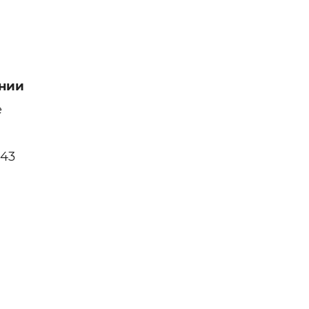
нии
е
443