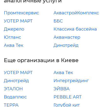
аналогичные услуги
Промтехсервис
АквастройКомплекс
УОТЕР МАРТ
ББС
Джерело
Классика бассейна
Югланс
Аквамастер
Аква Тек
Динотрейд
Еще организации в Киеве
УОТЕР МАРТ
Аква Тек
Динотрейд
Интертрейдинг
ЭТАЛОН
ЭЙВВА
Водаплюс
PEBBLE ART
ТЕРРА
Голубой кит