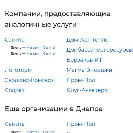
Компании, предоставляющие
аналогичные услуги
Санита
Дом-Арт-Тепло
Днепр —
Магазин `Санита`
Донбассэнергоресурсы
Днепр —
Магазин `Санита`
Борзаков Р Г
Леготерм
Магма Энерджи
Эколюкс-Комфорт
Пром-Пол
Солдат
Круг-Акватерм
Еще организации в Днепре
Санита
Пром-Пол
Днепр —
Магазин `Санита`