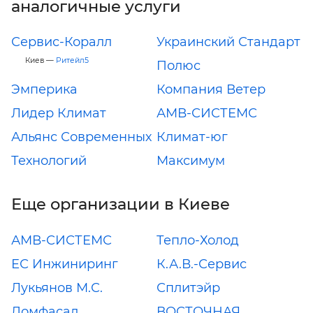
аналогичные услуги
Сервис-Коралл
Украинский Стандарт
Киев —
Ритейл5
Полюс
Эмперика
Компания Ветер
Лидер Климат
АМВ-СИСТЕМС
Альянс Современных
Климат-юг
Технологий
Максимум
Еще организации в Киеве
АМВ-СИСТЕМС
Тепло-Холод
ЕС Инжиниринг
К.А.В.-Сервис
Лукьянов М.С.
Сплитэйр
Домфасад
ВОСТОЧНАЯ