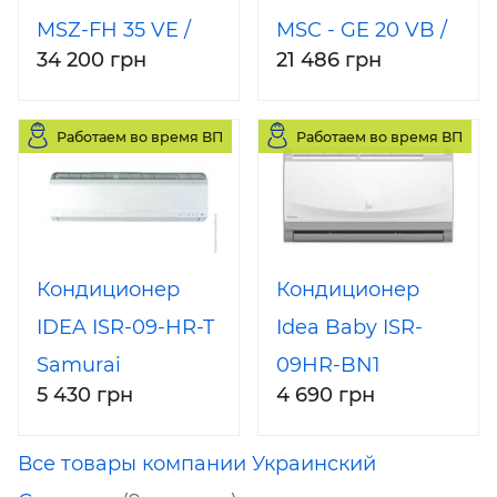
MSZ-FH 35 VE /
MSC - GE 20 VB /
34 200 грн
21 486 грн
MUZ-FH 35 VEH
MU - GA 20 VB
ZUBADAN
Работаем во время ВП
Работаем во время ВП
Кондиционер
Кондиционер
IDEA ISR-09-HR-T
Idea Baby ISR-
Samurai
09HR-BN1
5 430 грн
4 690 грн
Все товары компании Украинский