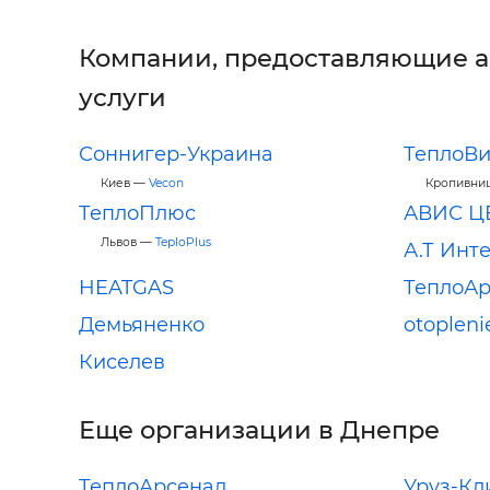
Компании, предоставляющие 
услуги
Соннигер-Украина
ТеплоВи
Киев —
Vecon
Кропивни
ТеплоПлюс
АВИС Ц
Львов —
TeploPlus
А.Т Инт
HEATGAS
ТеплоАр
Демьяненко
otopleni
Киселев
Еще организации в Днепре
ТеплоАрсенал
Уруз-Кл