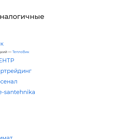
аналогичные
к
цкий —
ТеплоВик
ЕНТР
ертрейдинг
сенал
e-santehnika
имат