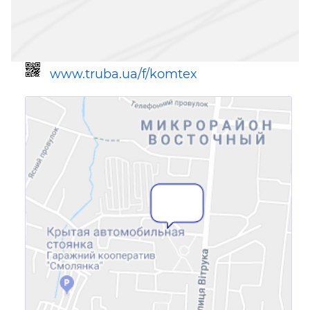
www.truba.ua/f/komtex
Ссылка для мобильных устройств