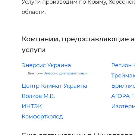
Услуги производим по Крыму, Херсонс
области.
Компании, предоставляющие 
услуги
Энерсис Украина
Регион 
Днепр —
Энерсис Днепропетровск
Треймак
Центр Климат Украина
Брилли
Волков М.В.
АГОРА 
ИНТЭК
Изотерм
Комфортхолод