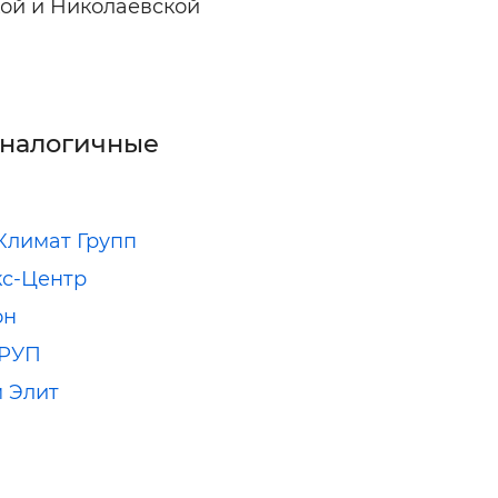
кой и Николаевской
аналогичные
Климат Групп
с-Центр
он
ГРУП
 Элит