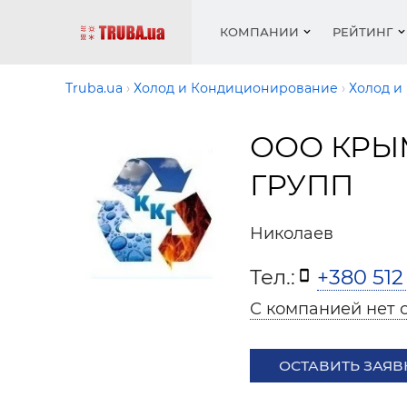
КОМПАНИИ
РЕЙТИНГ
Truba.ua
Холод и Кондиционирование
Холод и
ООО КРЫ
Котлы 
Отопле
Работа
Котлы 
Акции 
оборуд
водосн
резюм
оборуд
ГРУПП
Новост
Запорн
Вентил
Вентил
Теплые
Рейтин
армату
Крепеж
Водопр
Николаев
Фото
Матери
Радиат
Тел.:
+380 512
Разное
Монтаж
Холод, 
Инфрак
С компанией нет 
оборуд
Полоте
ОСТАВИТЬ ЗАЯВ
Работа
ваканс