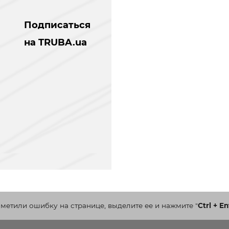
Подписаться
на TRUBA.ua
аметили ошибку на странице, выделите ее и нажмите
"
Ctrl + En