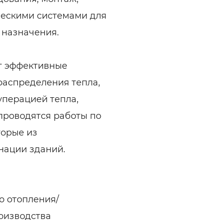
ческими системами для
 назначения.
т эффективные
 распределения тепла,
уперацией тепла,
проводятся работы по
торые из
нации зданий.
о отопления/
оизводства