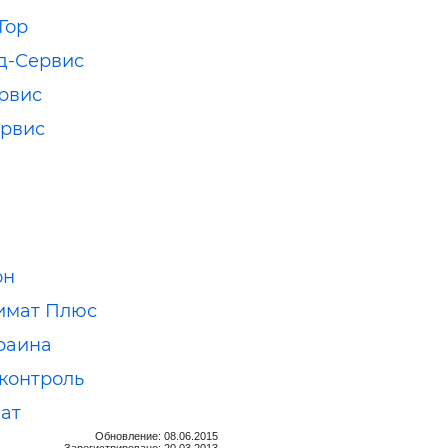
Гор
д-Сервис
рвис
рвис
он
имат Плюс
раина
контроль
ат
Обновление: 08.06.2015