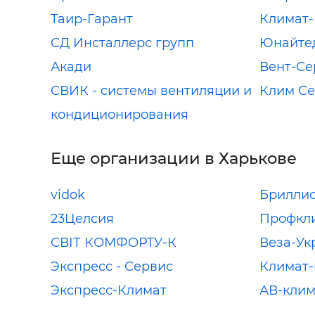
Таир-Гарант
Климат-
СД Инсталлерс групп
Юнайте
Акади
Вент-Се
СВИК - системы вентиляции и
Клим Се
кондиционирования
Еще организации в Харькове
vidok
Брилли
23Целсия
Профкл
СВІТ КОМФОРТУ-К
Веза-Ук
Экспресс - Сервис
Климат-
Экспресс-Климат
АВ-клим