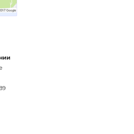
нии
е
89