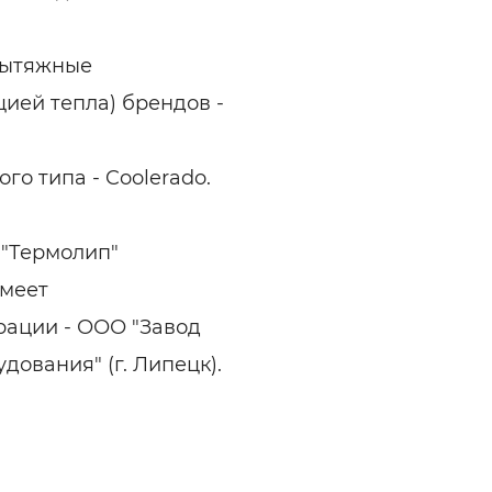
вытяжные
ией тепла) брендов -
о типа - Coolerado.
 "Термолип"
имеет
рации - ООО "Завод
ования" (г. Липецк).