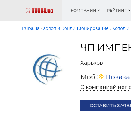
КОМПАНИИ
РЕЙТИНГ
Truba.ua
Холод и Кондиционирование
Холод и
ЧП ИМПЕ
Котлы 
Отопле
Работа
Котлы 
Акции 
оборуд
водосн
резюм
оборуд
Новост
Харьков
Запорн
Вентил
Вентил
Теплые
Рейтин
армату
Крепеж
Водопр
Моб.:
Показа
Фото
Матери
Радиат
С компанией нет 
Разное
Монтаж
Холод, 
Инфрак
оборуд
ОСТАВИТЬ ЗАЯВ
Полоте
Работа
ваканс