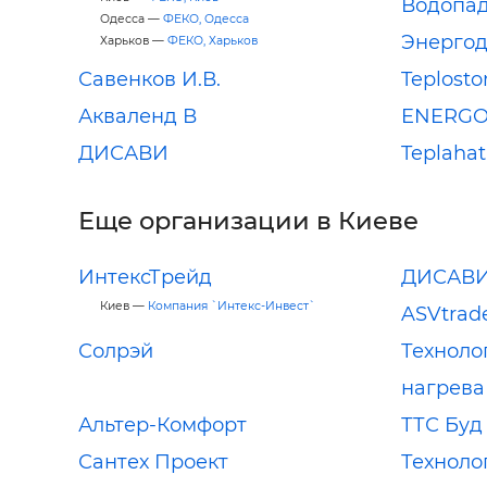
Водопа
Одесса —
ФЕКО, Одесса
Энерго
Харьков —
ФЕКО, Харьков
Савенков И.В.
Teplosto
Акваленд В
ENERGO
ДИСАВИ
Teplaha
Еще организации в Киеве
ИнтексТрейд
ДИСАВ
Киев —
Компания `Интекс-Инвест`
ASVtrad
Солрэй
Техноло
нагрева
Альтер-Комфорт
ТТС Буд
Сантех Проект
Техноло