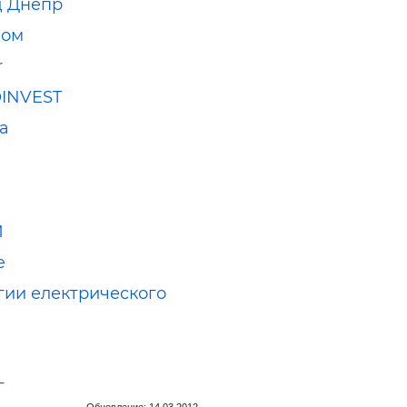
д Днепр
дом
r
INVEST
ta
И
e
гии електрического
г
Обновление: 14.03.2012