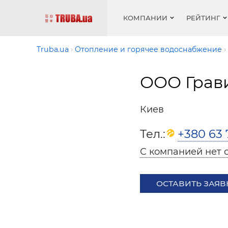
КОМПАНИИ
РЕЙТИНГ
Truba.ua
Отопление и горячее водоснабжение
ООО Грав
Котлы 
Отопле
Работа
Котлы 
Акции 
оборуд
водосн
резюм
оборуд
Новост
Киев
Запорн
Вентил
Вентил
Теплые
Рейтин
армату
Крепеж
Водопр
Тел.:
+380 63 
Фото
Матери
Радиат
С компанией нет 
Разное
Монтаж
Холод, 
Инфрак
оборуд
ОСТАВИТЬ ЗАЯВ
Полоте
Работа
ваканс