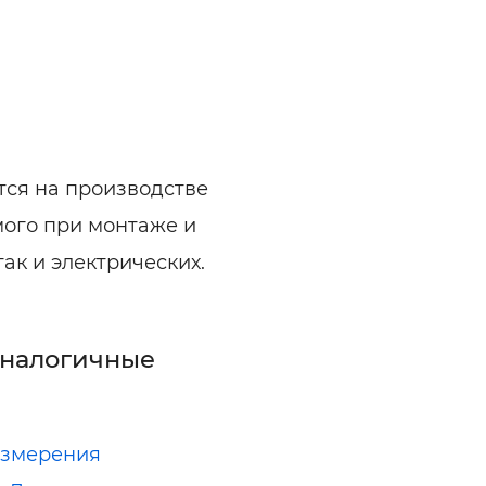
ся на производстве
ого при монтаже и
так и электрических.
аналогичные
измерения