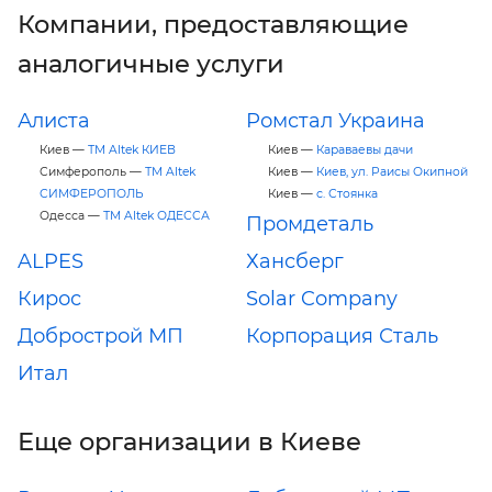
Компании, предоставляющие
аналогичные услуги
Алиста
Ромстал Украина
Киев —
ТМ Altek КИЕВ
Киев —
Караваевы дачи
Симферополь —
ТМ Altek
Киев —
Киев, ул. Раисы Окипной
СИМФЕРОПОЛЬ
Киев —
с. Стоянка
Одесса —
ТМ Altek ОДЕССА
Промдеталь
ALPES
Хансберг
Кирос
Solar Company
Добрострой МП
Корпорация Сталь
Итал
Еще организации в Киеве