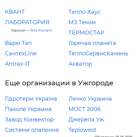
КВАНТ
Тепло-Хаус
ЛАБОРАТОРИЯ
МЗ Теком
Харьков —
Тета Инсталл
ТЕРМОСТАР
Варм Тап
Горячая планета
СантехLine
ТеплоСервисКамень
Antrax-IT
Акватор
Еще организации в Ужгороде
Гідротерм Україна
Ленко Украина
Паколе Украина
МOCT 2006
Завод Конвектор
Джерела Уж
Системи опалення
Teplowest
Обновление: 05.06.2020