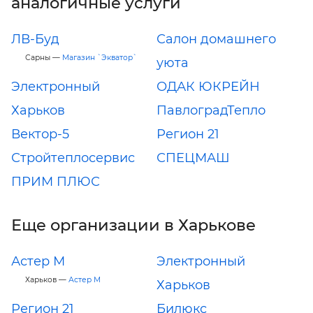
аналогичные услуги
ЛВ-Буд
Салон домашнего
Сарны —
Магазин `Экватор`
уюта
Электронный
ОДАК ЮКРЕЙН
Харьков
ПавлоградТепло
Вектор-5
Регион 21
Стройтеплосервис
СПЕЦМАШ
ПРИМ ПЛЮС
Еще организации в Харькове
Астер М
Электронный
Харьков —
Астер М
Харьков
Регион 21
Билюкс