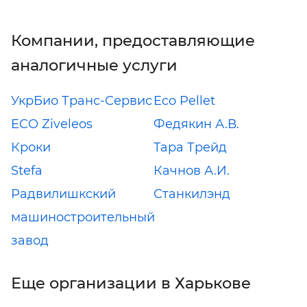
Компании, предоставляющие
аналогичные услуги
УкрБио Транс-Сервис
Eco Pellet
ECO Ziveleos
Федякин А.В.
Кроки
Тара Трейд
Stefa
Качнов А.И.
Радвилишкский
Станкилэнд
машиностроительный
завод
Еще организации в Харькове