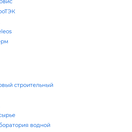
рвис
роТЭК
д
eleos
ерм
овый строительный
д
сырье
боратория водной