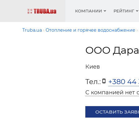
КОМПАНИИ
РЕЙТИНГ
Truba.ua
Отопление и горячее водоснабжение
ООО Дара
Котлы 
Отопле
Работа
Котлы 
Акции 
оборуд
водосн
резюм
оборуд
Новост
Киев
Запорн
Вентил
Вентил
Теплые
Рейтин
армату
Крепеж
Водопр
Тел.:
+380 44 
Фото
Матери
Радиат
С компанией нет 
Разное
Монтаж
Холод, 
Инфрак
оборуд
ОСТАВИТЬ ЗАЯВ
Полоте
Работа
ваканс