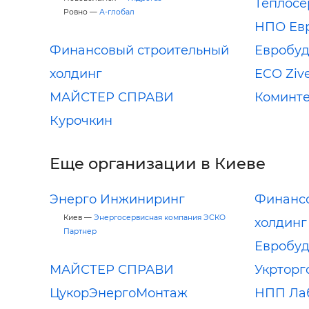
Теплосе
Ровно —
А-глобал
НПО Ев
Финансовый строительный
Евробу
холдинг
ECO Ziv
МАЙСТЕР СПРАВИ
Коминт
Курочкин
Еще организации в Киеве
Энерго Инжиниринг
Финанс
Киев —
Энергосервисная компания ЭСКО
холдинг
Партнер
Евробу
МАЙСТЕР СПРАВИ
Укрторг
ЦукорЭнергоМонтаж
НПП Ла