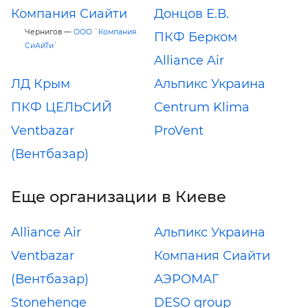
Компания Сиайти
Донцов Е.В.
Чернигов —
ООО `Компания
ПКФ Берком
СиАйТи`
Alliance Air
ЛД Крым
Альпикс Украина
ПКФ ЦЕЛЬСИЙ
Centrum Klima
Ventbazar
ProVent
(Вентбазар)
Еще организации в Киеве
Alliance Air
Альпикс Украина
Ventbazar
Компания Сиайти
(Вентбазар)
АЭРОМАГ
Stonehenge
DESO group