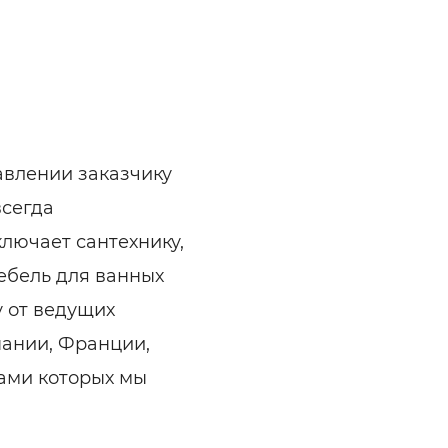
авлении заказчику
всегда
лючает сантехнику,
ебель для ванных
у от ведущих
пании, Франции,
ами которых мы