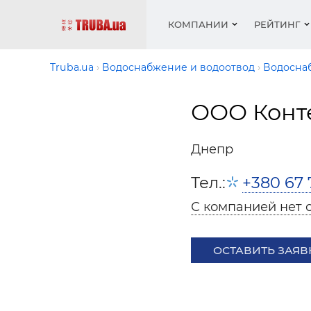
КОМПАНИИ
РЕЙТИНГ
Truba.ua
Водоснабжение и водоотвод
Водосна
ООО Конт
Котлы 
Отопле
Работа
Котлы 
Акции 
оборуд
водосн
резюм
оборуд
Новост
Днепр
Запорн
Вентил
Вентил
Теплые
Рейтин
армату
Крепеж
Водопр
Тел.:
+380 67 
Фото
Матери
Радиат
С компанией нет 
Разное
Монтаж
Холод, 
Инфрак
оборуд
ОСТАВИТЬ ЗАЯВ
Полоте
Работа
ваканс