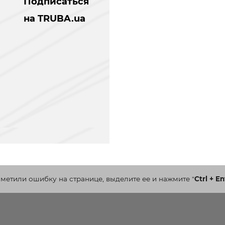
Подписаться
на TRUBA.ua
аметили ошибку на странице, выделите ее и нажмите
"
Ctrl + En