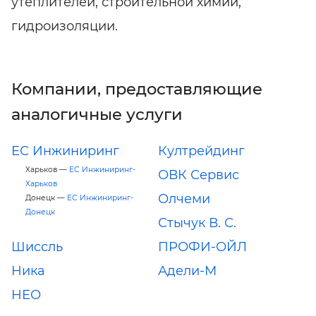
утеплителей, строительной химии,
гидроизоляции.
Компании, предоставляющие
аналогичные услуги
ЕС Инжиниринг
Култрейдинг
Харьков —
ЕС Инжиниринг-
ОВК Сервис
Харьков
Олчеми
Донецк —
ЕС Инжиниринг-
Донецк
Стычук В. С.
Шиссль
ПРОФИ-ОЙЛ
Ника
Адели-М
НЕО