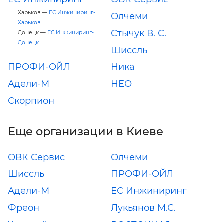
Харьков —
ЕС Инжиниринг-
Олчеми
Харьков
Стычук В. С.
Донецк —
ЕС Инжиниринг-
Донецк
Шиссль
ПРОФИ-ОЙЛ
Ника
Адели-М
НЕО
Скорпион
Еще организации в Киеве
ОВК Сервис
Олчеми
Шиссль
ПРОФИ-ОЙЛ
Адели-М
ЕС Инжиниринг
Фреон
Лукьянов М.С.