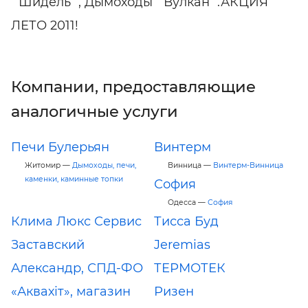
`Шидель`, Дымоходы `Вулкан`.АКЦИЯ
ЛЕТО 2011!
Компании, предоставляющие
аналогичные услуги
Печи Булерьян
Винтерм
Житомир —
Дымоходы, печи,
Винница —
Винтерм-Винница
каменки, каминные топки
София
Одесса —
София
Клима Люкс Сервис
Тисса Буд
Заставский
Jeremias
Александр, СПД-ФО
ТЕРМОТЕК
«Аквахіт», магазин
Ризен