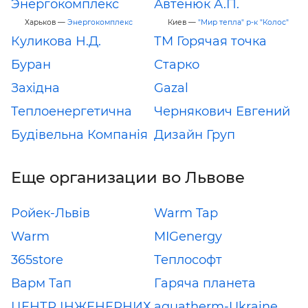
Энергокомплекс
Автенюк А.П.
Харьков —
Энергокомплекс
Киев —
"Мир тепла" р-к "Колос"
Куликова Н.Д.
ТМ Горячая точка
Буран
Старко
Західна
Gazal
Теплоенергетична
Чернякович Евгений
Будівельна Компанія
Дизайн Груп
Еще организации во Львове
Ройек-Львів
Warm Tap
Warm
MIGenergy
365store
Теплософт
Варм Тап
Гаряча планета
ЦЕНТР ІНЖЕНЕРНИХ
aquatherm-Ukraine