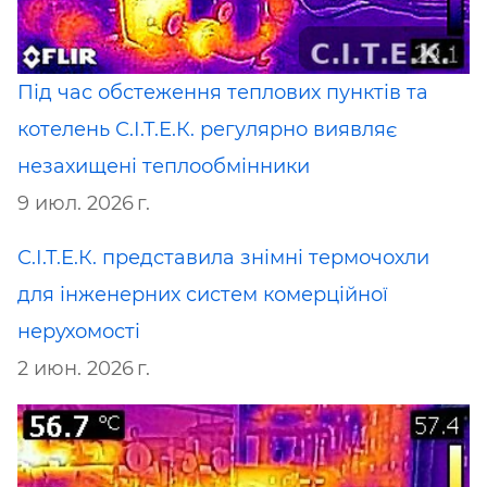
Під час обстеження теплових пунктів та
котелень С.І.Т.Е.К. регулярно виявляє
незахищені теплообмінники
9 июл. 2026 г.
С.І.Т.Е.К. представила знімні термочохли
для інженерних систем комерційної
нерухомості
2 июн. 2026 г.