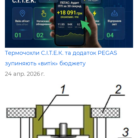
Термочохли С.І.Т.Е.К. та додаток PEGAS
зупиняють «витік» бюджету
24 апр. 2026 г.