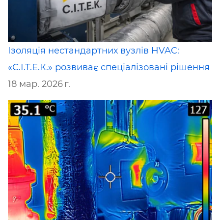
Ізоляція нестандартних вузлів HVAC:
«С.І.Т.Е.К.» розвиває спеціалізовані рішення
18 мар. 2026 г.