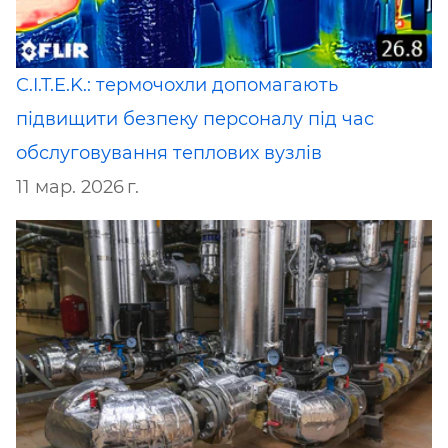
C.I.T.E.K.: термочохли допомагають
підвищити безпеку персоналу під час
обслуговування теплових вузлів
11 мар. 2026 г.