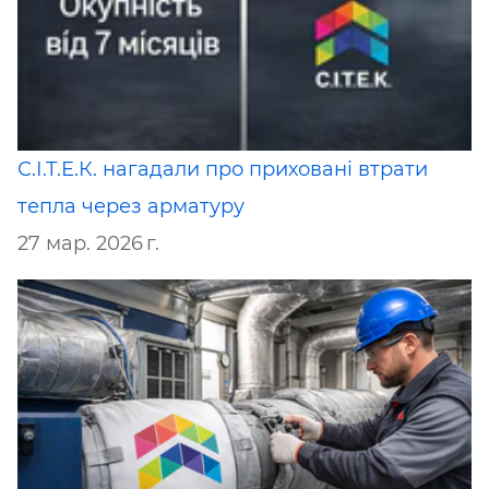
С.І.Т.Е.К. нагадали про приховані втрати
тепла через арматуру
27 мар. 2026 г.