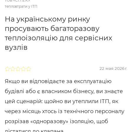
ТОВ «С.І.Т.Е.К.»
тепловтрати у ІТП
На українському ринку
просувають багаторазову
теплоізоляцію для сервісних
вузлів
22 мая 2026 г.
Якщо ви відповідаєте за експлуатацію
будівлі або є власником бізнесу, ви знаєте
цей сценарій: щойно ви утеплили ІТП, як
через місяць хтось із технічного персоналу
розрізав «одноразову» ізоляцію, щоб
дістатися до клапана.