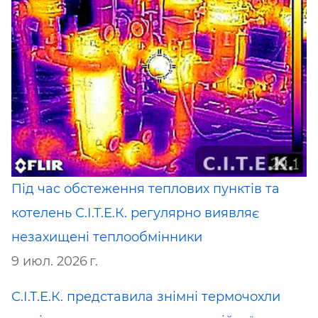
Під час обстеження теплових пунктів та
котелень С.І.Т.Е.К. регулярно виявляє
незахищені теплообмінники
9 июл. 2026 г.
С.І.Т.Е.К. представила знімні термочохли