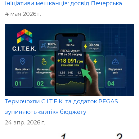
ініціативи мешканців: досвід Печерська
4 мая 2026 г.
Термочохли С.І.Т.Е.К. та додаток PEGAS
зупиняють «витік» бюджету
24 апр. 2026 г.