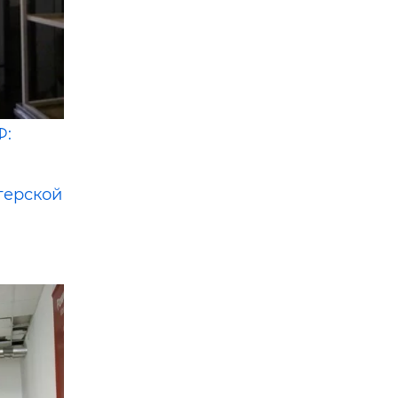
Ф:
терской