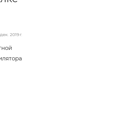
дек. 2019 г.
тной
илятора