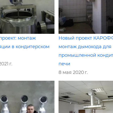
проект: монтаж
Новый проект КАРОФ
яции в кондитерском
монтаж дымохода для
промышленной конди
2021 г.
печи
8 мая 2020 г.