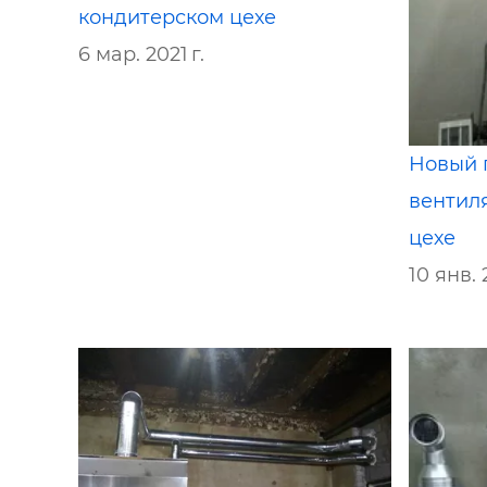
кондитерском цехе
6 мар. 2021 г.
Новый 
вентил
цехе
10 янв. 