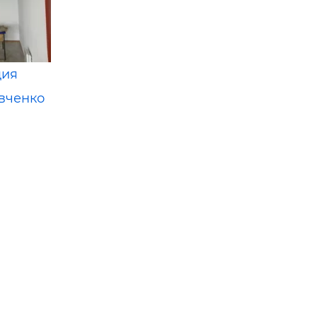
ция
евченко