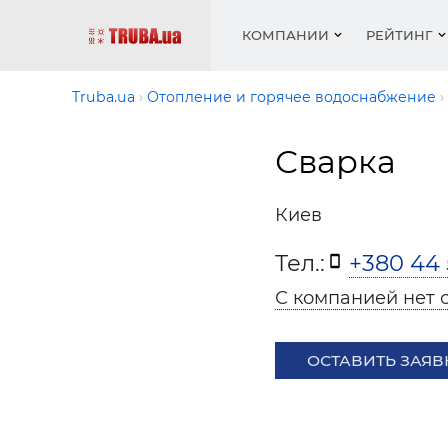
КОМПАНИИ
РЕЙТИНГ
Truba.ua
Отопление и горячее водоснабжение
Сварка
Котлы 
Отопле
Работа
Котлы 
Акции 
оборуд
водосн
резюм
оборуд
Новост
Киев
Запорн
Вентил
Вентил
Теплые
Рейтин
армату
Крепеж
Водопр
Тел.:
+380 44 
Фото
Матери
Радиат
С компанией нет 
Разное
Монтаж
Холод, 
Инфрак
оборуд
ОСТАВИТЬ ЗАЯВ
Полоте
Работа
ваканс