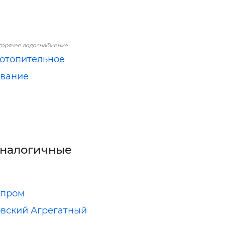
горячее водоснабжение
 отопительное
ование
аналогичные
нпром
вский Агрегатный