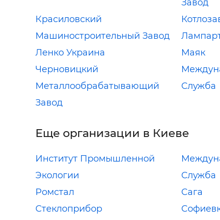
Завод
Красиловский
Котлоза
Машиностроительный Завод
Лампарт
Ленко Украина
Маяк
Черновицкий
Междуна
Металлообрабатывающий
Служба
Завод
Еще организации в Киеве
Институт Промышленной
Междуна
Экологии
Служба
Ромстал
Сага
Стеклоприбор
Софиев