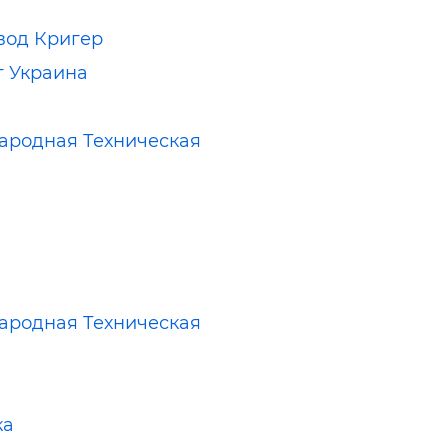
вод Кригер
 Украина
родная Техническая
родная Техническая
ка