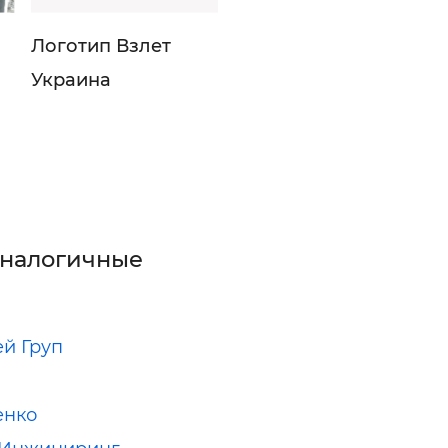
Логотип Взлет
Украина
аналогичные
й Груп
енко