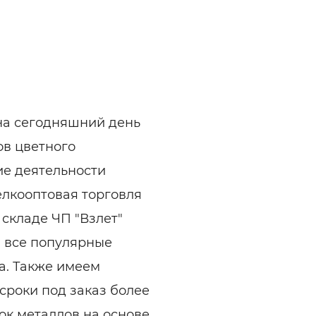
 на сегодняшний день
ов цветного
ие деятельности
елкооптовая торговля
 складе ЧП "Взлет"
и все популярные
а. Также имеем
сроки под заказ более
ок металлов на основе