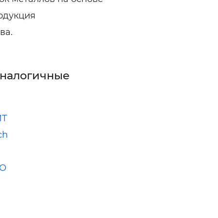
родукция
ва.
аналогичные
ИТ
ch
О