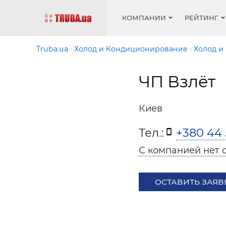
КОМПАНИИ
РЕЙТИНГ
Truba.ua
Холод и Кондиционирование
Холод и
ЧП Взлёт
Котлы 
Отопле
Работа
Котлы 
Акции 
оборуд
водосн
резюм
оборуд
Новост
Киев
Запорн
Вентил
Вентил
Теплые
Рейтин
армату
Крепеж
Водопр
Тел.:
+380 44 
Фото
Матери
Радиат
С компанией нет 
Разное
Монтаж
Холод, 
Инфрак
оборуд
ОСТАВИТЬ ЗАЯВ
Полоте
Работа
ваканс