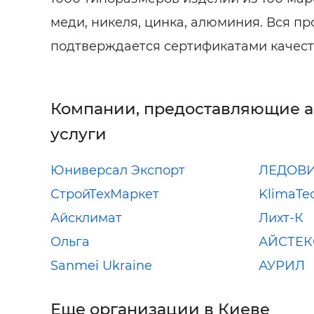
меди, никеля, цинка, алюминия. Вся п
подтверждается сертификатами качест
Компании, предоставляющие 
услуги
Юниверсал Экспорт
ЛЕДОВ
СтройТехМаркет
KlimaTe
Айсклимат
Лихт-К
Ольга
АЙСТЕК
Sanmei Ukraine
АУРИЛ
Еще организации в Киеве