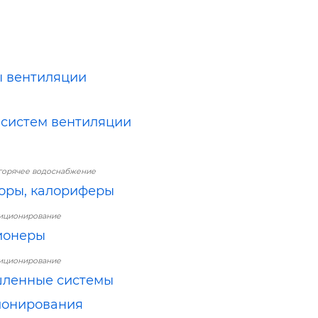
 вентиляции
систем вентиляции
горячее водоснабжение
оры, калориферы
диционирование
ионеры
диционирование
ленные системы
ионирования