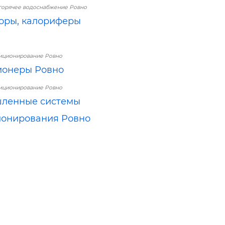
горячее водоснабжение Ровно
оры, калориферы
иционирование Ровно
ионеры Ровно
иционирование Ровно
ленные системы
онирования Ровно