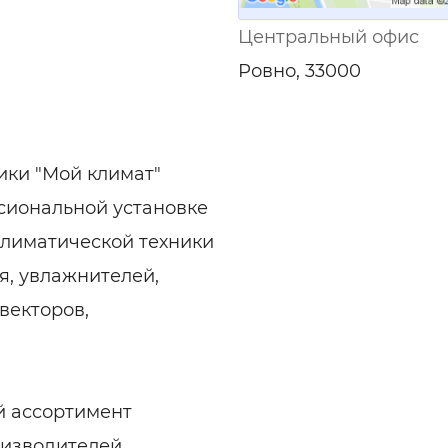
Центральный офис
Ровно, 33000
ики "Мой климат"
сиональной установке
климатической техники
я, увлажнителей,
векторов,
й ассортимент
оизводителей