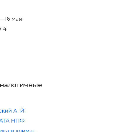
3—16 мая
014
аналогичные
кий А. Й.
АТА НПФ
ика и климат