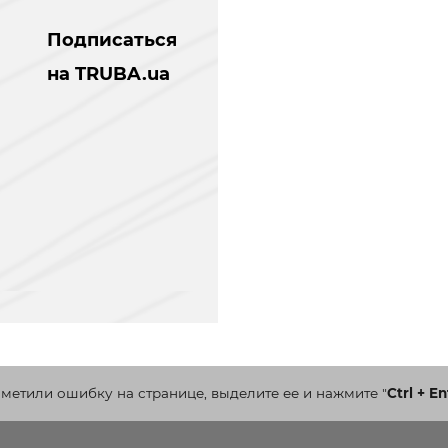
Подписаться
на TRUBA.ua
аметили ошибку на странице, выделите ее и нажмите
"
Ctrl + En