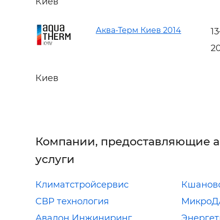
Киев
Аква-Терм Киев 2014
1
2
Киев
Компании, предоставляющие 
услуги
Климатстройсервис
Кшановс
СВР технология
МикроД
Авалон Инжиниринг
Энергет