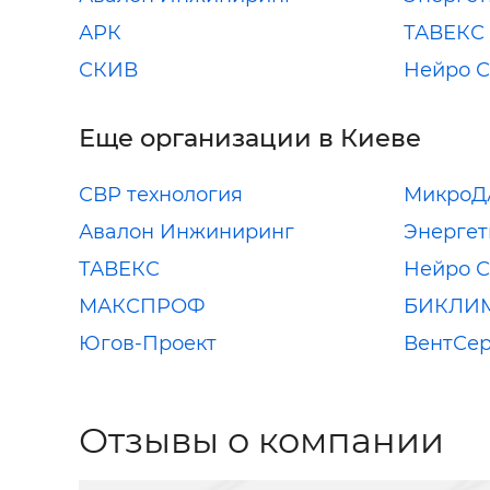
АРК
ТАВЕКС
СКИВ
Нейро С
Еще организации в Киеве
СВР технология
МикроД
Авалон Инжиниринг
Энергет
ТАВЕКС
Нейро С
МАКСПРОФ
БИКЛИ
Югов-Проект
ВентСе
Отзывы о компании