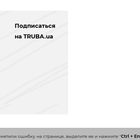
Подписаться
на TRUBA.ua
аметили ошибку на странице, выделите ее и нажмите
"
Ctrl + En