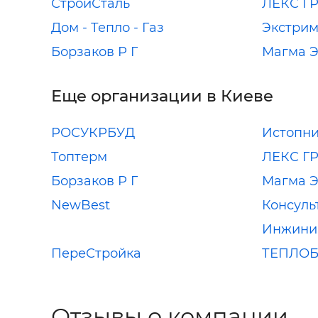
СтройСталь
ЛЕКС Г
Дом - Тепло - Газ
Экстри
Борзаков Р Г
Магма 
Еще организации в Киеве
РОСУКРБУД
Истопн
Топтерм
ЛЕКС Г
Борзаков Р Г
Магма 
NewBest
Консуль
Инжини
ПереСтройка
ТЕПЛО
Отзывы о компании