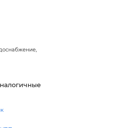
одоснабжение,
аналогичные
ик