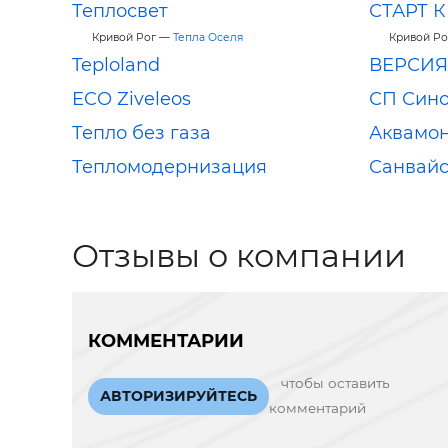
Теплосвет
СТАРТ К
Кривой Рог —
Тепла Оселя
Кривой Р
Teploland
ВЕРСИ
ECO Ziveleos
СП Син
Тепло без газа
Аквамо
Тепломодернизация
Санвай
Отзывы о компании
КОММЕНТАРИИ
чтобы оставить
АВТОРИЗИРУЙТЕСЬ
комментарий