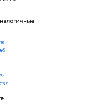
аналогичные
ла
аб
ко
стал
ге