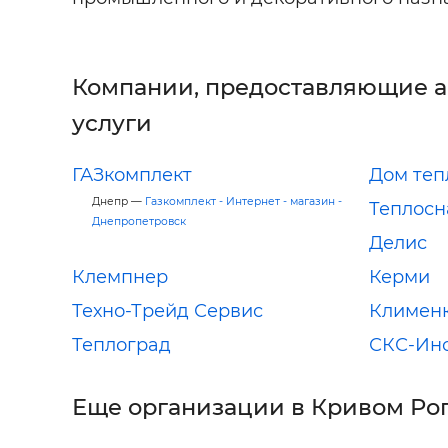
Компании, предоставляющие 
услуги
ГАЗкомплект
Дом теп
Днепр —
Газкомплект - Интернет - магазин -
Теплосн
Днепропетровск
Делис
Клемпнер
Керми
Техно-Трейд Сервис
Климен
Теплоград
СКС-Ин
Еще организации в Кривом Ро