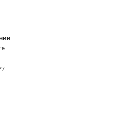
нии
ге
77