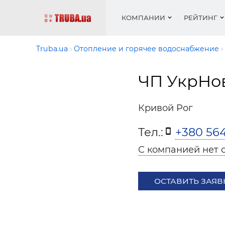
КОМПАНИИ
РЕЙТИНГ
Truba.ua
Отопление и горячее водоснабжение
ЧП УкрНо
Котлы 
Отопле
Работа
Котлы 
Акции 
оборуд
водосн
резюм
оборуд
Новост
Кривой Рог
Запорн
Вентил
Вентил
Теплые
Рейтин
армату
Крепеж
Водопр
Тел.:
+380 564
Фото
Матери
Радиат
С компанией нет 
Разное
Монтаж
Холод, 
Инфрак
оборуд
ОСТАВИТЬ ЗАЯВ
Полоте
Работа
ваканс