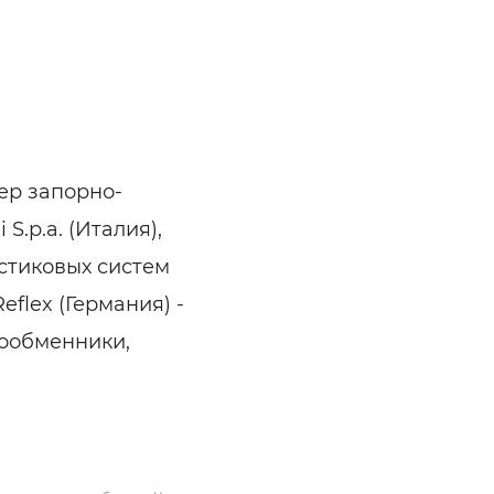
ер запорно-
S.p.a. (Италия),
стиковых систем
flex (Германия) -
ообменники,