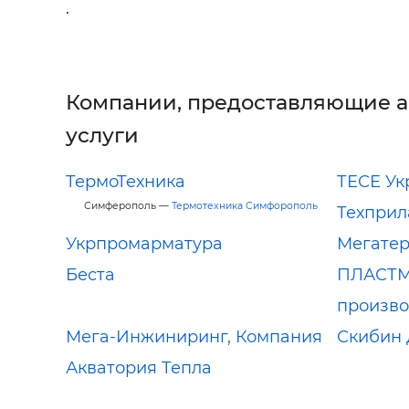
.
Компании, предоставляющие 
услуги
ТермоТехника
ТЕСЕ Ук
Симферополь —
Термотехника Симфорополь
Техприл
Укрпромарматура
Мегате
Беста
ПЛАСТМ
произво
Мега-Инжиниринг, Компания
Скибин 
Акватория Тепла