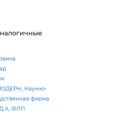
аналогичные
раина
ад
рм
ОДЕРН, Научно-
дственная фирма
Д.А, ФЛП