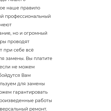
рое наше правило
ый профессиональный
имеют
ание, но и огромный
еры проводят
т при себе всё
ля замены. Вы платите
 если не можем
обойдутся Вам
ользуем для замены
можем гарантировать
 произведенные работы
ниверсальный ремонт.