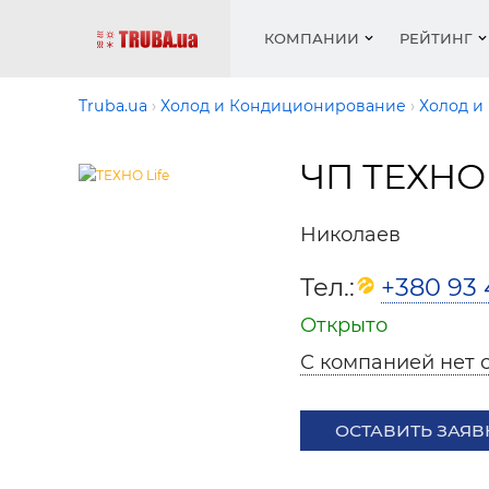
КОМПАНИИ
РЕЙТИНГ
Truba.ua
Холод и Кондиционирование
Холод и
ЧП ТЕХНО 
Котлы 
Отопле
Работа
Котлы 
Акции 
оборуд
водосн
резюм
оборуд
Новост
Николаев
Запорн
Вентил
Вентил
Теплые
Рейтин
армату
Крепеж
Водопр
Тел.:
+380 93 
Фото
Матери
Радиат
Открыто
Разное
Монтаж
С компанией нет 
Холод, 
Инфрак
оборуд
Полоте
ОСТАВИТЬ ЗАЯВ
Работа
ваканс