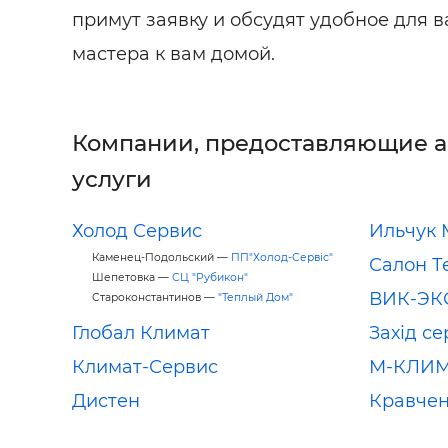
примут заявку и обсудят удобное для 
мастера к вам домой.
Компании, предоставляющие 
услуги
Холод Сервис
Ильчук 
Каменец-Подольский —
ПП"Холод-Сервіс"
Салон Т
Шепетовка —
СЦ "Рубикон"
ВИК-ЭК
Староконстантинов —
"Теплый Дом"
Глобал Климат
Захід се
Климат-Сервис
М-КЛИ
Дистен
Кравче