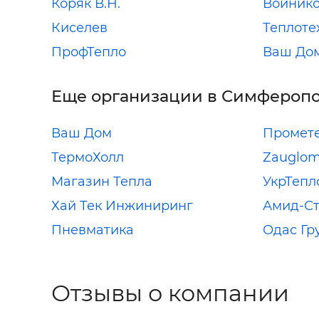
Коряк В.Н.
Войник
Киселев
Теплоте
ПрофТепло
Ваш До
Еще организации в Симфероп
Ваш Дом
Промет
ТермоХолл
Zauglo
Магазин Тепла
УкрТепл
Хай Тек Инжиниринг
Амид-С
Пневматика
Одас Гр
Отзывы о компании