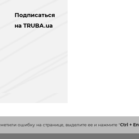
Подписаться
на TRUBA.ua
аметили ошибку на странице, выделите ее и нажмите
"
Ctrl + En