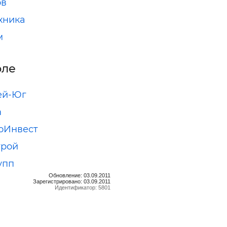
ов
хника
м
оле
ей-Юг
m
оИнвест
трой
упп
Обновление: 03.09.2011
Зарегистрировано: 03.09.2011
Идентификатор: 5801