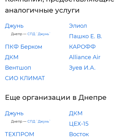
аналогичные услуги
Джунь
Элиол
Днепр —
СПД `Джунь`
Пашко Е. В.
ПКФ Берком
КАРОФФ
ДКМ
Alliance Air
Вентшоп
Зуев И.А.
СИО КЛИМАТ
Еще организации в Днепре
Джунь
ДКМ
Днепр —
СПД `Джунь`
ЦЕХ-15
ТЕХПРОМ
Восток