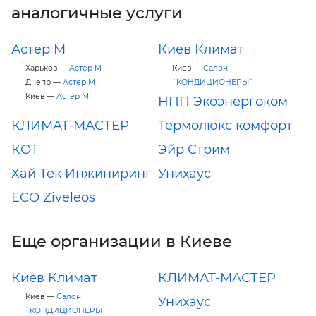
аналогичные услуги
Астер М
Киев Климат
Харьков —
Астер М
Киев —
Салон
Днепр —
Астер М
`КОНДИЦИОНЕРЫ`
Киев —
Астер М
НПП Экоэнергоком
КЛИМАТ-МАСТЕР
Термолюкс комфорт
КОТ
Эйр Стрим
Хай Тек Инжиниринг
Унихаус
ECO Ziveleos
Еще организации в Киеве
Киев Климат
КЛИМАТ-МАСТЕР
Киев —
Салон
Унихаус
`КОНДИЦИОНЕРЫ`