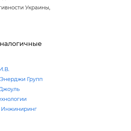
тивности Украины,
аналогичные
И.В.
Энерджи Групп
 Джоуль
ехнологии
т Инжиниринг