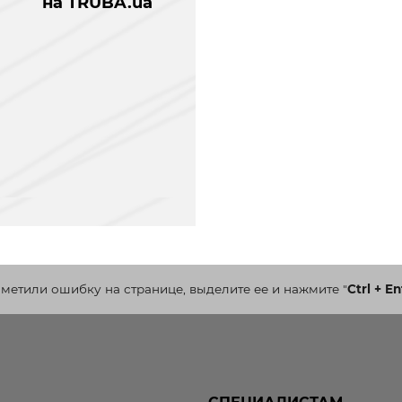
на TRUBA.ua
аметили ошибку на странице, выделите ее и нажмите
"
Ctrl + En