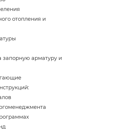
деления
ного отопления и
матуры
а запорную арматуру и
регающие
нструкций:
алов
ергоменеджмента
программах
нд