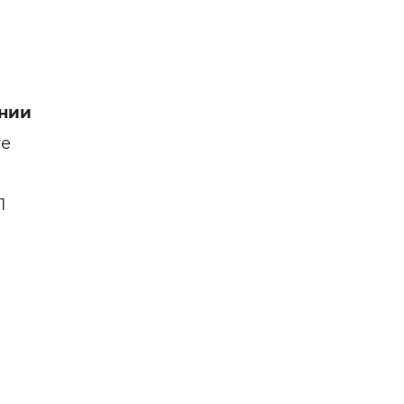
нии
ге
1