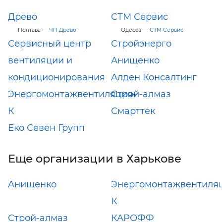
Древо
СТМ Сервис
Полтава —
ЧП Древо
Одесса —
СТМ Сервис
Сервисный центр
Стройэнерго
вентиляции и
Анищенко
кондиционирования
Алден Консалтинг
Энергомонтажвентиляция-
Строй-алмаз
К
Смарттек
Еко Севен Групп
Еще организации в Харькове
Анищенко
Энергомонтажвентиля
К
Строй-алмаз
КАРОФФ