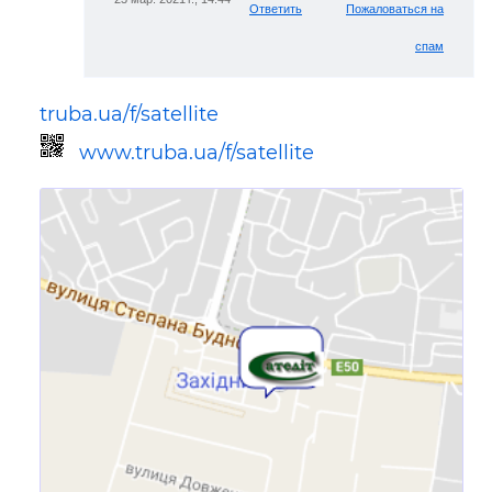
Ответить
Пожаловаться на
спам
truba.ua/f/satellite
www.truba.ua/f/satellite
Ссылка для мобильных устройств