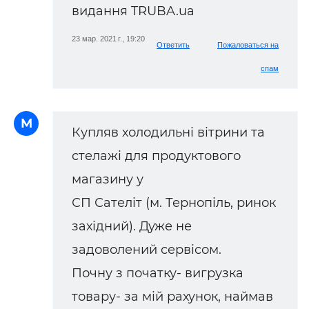
видання TRUBA.ua
23 мар. 2021 г., 19:20
Ответить
Пожаловаться на
спам
М
Купляв холодильні вітрини та
стелажі для продуктового
магазину у
СП Сателіт (м. Тернопіль, ринок
західний). Дуже не
задоволений сервісом.
Почну з початку- вигрузка
товару- за мій рахунок, наймав