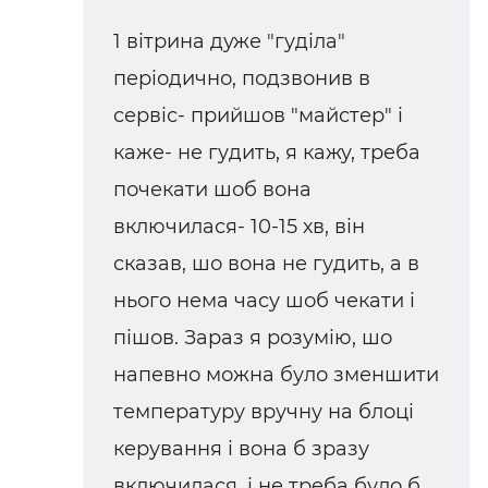
1 вітрина дуже "гуділа"
періодично, подзвонив в
сервіс- прийшов "майстер" і
каже- не гудить, я кажу, треба
почекати шоб вона
включилася- 10-15 хв, він
сказав, шо вона не гудить, а в
нього нема часу шоб чекати і
пішов. Зараз я розумію, шо
напевно можна було зменшити
температуру вручну на блоці
керування і вона б зразу
включилася, і не треба було б