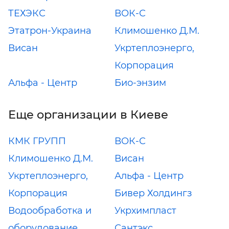
ТЕХЭКС
ВОК-С
Этатрон-Украина
Климошенко Д.М.
Висан
Укртеплоэнерго,
Корпорация
Альфа - Центр
Био-энзим
Еще организации в Киеве
КМК ГРУПП
ВОК-С
Климошенко Д.М.
Висан
Укртеплоэнерго,
Альфа - Центр
Корпорация
Бивер Холдингз
Водообработка и
Укрхимпласт
оборудование
Сантэкс