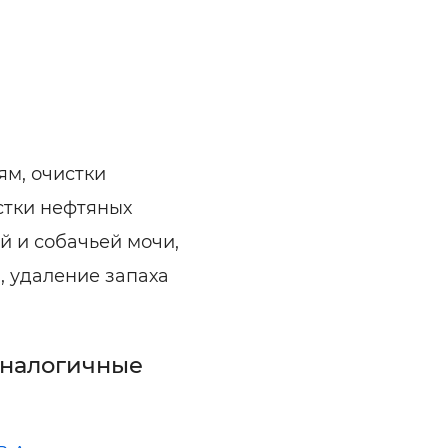
ям, очистки
стки нефтяных
й и собачьей мочи,
, удаление запаха
аналогичные