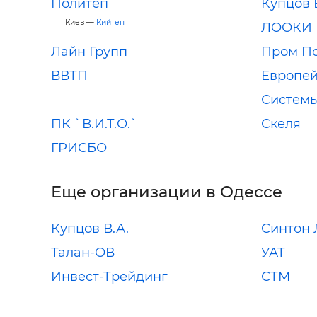
Политеп
Купцов 
Киев —
Кийтеп
ЛООКИ
Лайн Групп
Пром П
ВВТП
Европей
Систем
ПК `В.И.Т.О.`
Скеля
ГРИСБО
Еще организации в Одессе
Купцов В.А.
Синтон 
Талан-ОВ
УАТ
Инвест-Трейдинг
СТМ