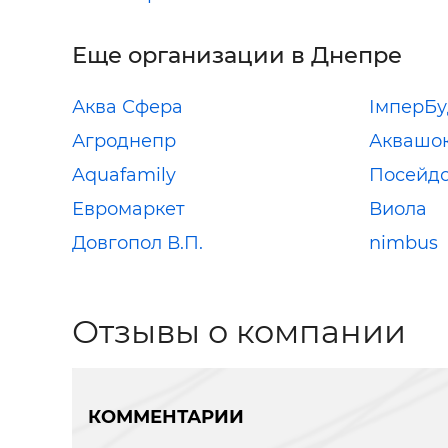
Еще организации в Днепре
Аква Сфера
ІмперБу
Агроднепр
Аквашо
Aquafamily
Посейдо
Евромаркет
Виола
Довгопол В.П.
nimbus
Отзывы о компании
КОММЕНТАРИИ