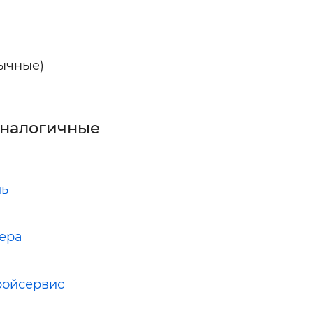
лычные)
аналогичные
ль
ера
ройсервис