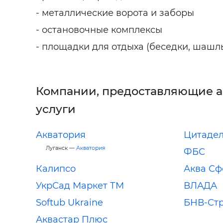
- металлические ворота и заборы
- остановочные комплексы
- площадки для отдыха (беседки, шаш
Компании, предоставляющие 
услуги
Акватория
Цитаде
Луганск —
Акватория
ФБС
Калипсо
Аква Сф
УкрСад Маркет ТМ
ВЛАДА
Softub Ukraine
БНВ-Ст
Аквастар Плюс