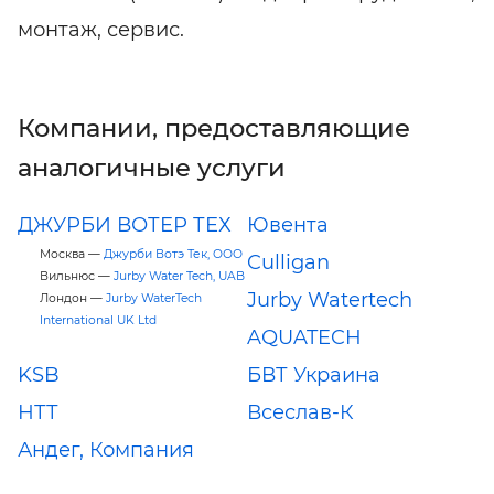
монтаж, сервис.
Компании, предоставляющие
аналогичные услуги
ДЖУРБИ ВОТЕР ТЕХ
Ювента
Москва —
Джурби Вотэ Тек, ООО
Culligan
Вильнюс —
Jurby Water Tech, UAB
Jurby Watertech
Лондон —
Jurby WaterTech
International UK Ltd
AQUATECH
KSB
БВТ Украина
НТТ
Всеслав-К
Андег, Компания