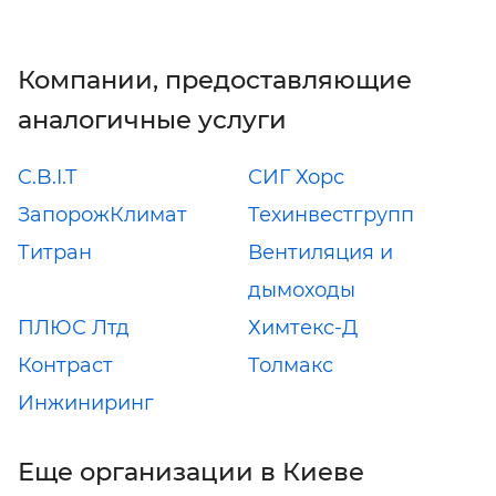
Компании, предоставляющие
аналогичные услуги
C.B.I.T
СИГ Хорс
ЗапорожКлимат
Техинвестгрупп
Титран
Вентиляция и
дымоходы
ПЛЮС Лтд
Химтекс-Д
Контраст
Толмакс
Инжиниринг
Еще организации в Киеве