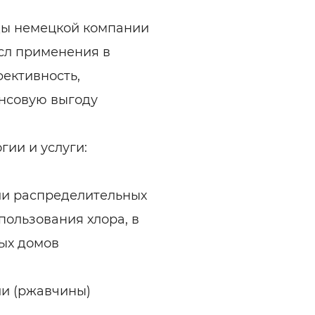
ды немецкой компании
сл применения в
ективность,
нсовую выгоду
ии и услуги:
ции распределительных
спользования хлора, в
ых домов
ии (ржавчины)