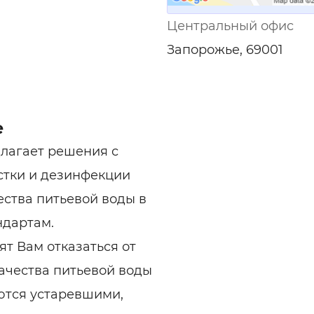
Центральный офис
Запорожье, 69001
e
длагает решения с
стки и дезинфекции
ества питьевой воды в
ндартам.
ят Вам отказаться от
ачества питьевой воды
ются устаревшими,